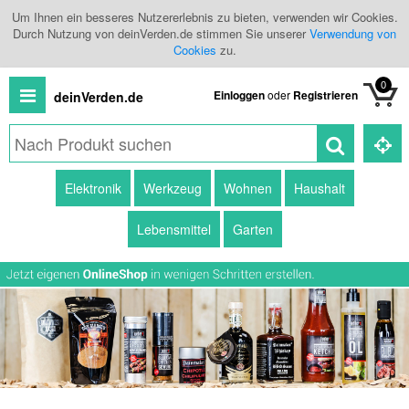
Um Ihnen ein besseres Nutzererlebnis zu bieten, verwenden wir Cookies.
Durch Nutzung von deinVerden.de stimmen Sie unserer
Verwendung von
Cookies
zu.
0
Einloggen
oder
Registrieren
deinVerden.de
Alle
Elektronik
Werkzeug
Wohnen
Haushalt
Produkte
Lebensmittel
Garten
Kategorien
Händlerübersicht
Branchenbuch