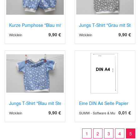
Kurze Pumphose "Blau mit Sternen" in 68
Jungs T-Shirt "Grau mit Sterne
9,90 €
9,90 €
Wickilein
Wickilein
Jungs T-Shirt "Blau mit Sternen" in 62/68
Eine DIN A4 Seite Papier
9,90 €
0,01 €
Wickilein
SUMW - Software & Multimedia Wiesche
1
2
3
4
5