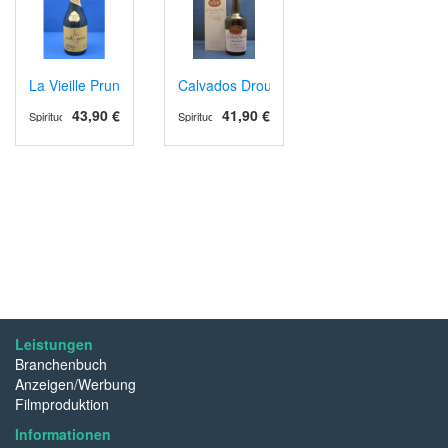
La Vieille Prune
Calvados Drouin Selection Réserve
43,90 €
41,90 €
Spirituosen
Spirituosen
Leistungen
Branchenbuch
Anzeigen/Werbung
Filmproduktion
Informationen