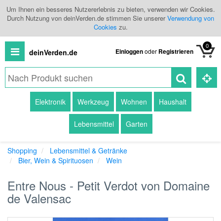
Um Ihnen ein besseres Nutzererlebnis zu bieten, verwenden wir Cookies.
Durch Nutzung von deinVerden.de stimmen Sie unserer
Verwendung von
Cookies
zu.
0
Einloggen
oder
Registrieren
deinVerden.de
Alle
Elektronik
Werkzeug
Wohnen
Haushalt
Produkte
Lebensmittel
Garten
Kategorien
Shopping
Lebensmittel & Getränke
Händlerübersicht
Bier, Wein & Spirituosen
Wein
Branchenbuch
Entre Nous - Petit Verdot von Domaine
de Valensac