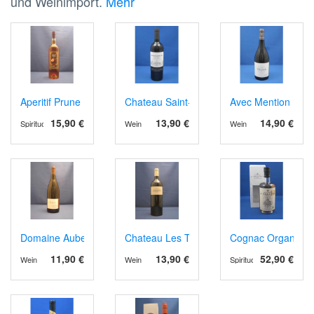
und Weinimport.
Mehr
Aperitif Prune
Chateau Saint-Go rouge AOP Saint Mont 
Avec Mention IGP
15,90 €
13,90 €
14,90 €
Spirituosen
Wein
Wein
Domaine Aubert, AOP Vouvray blanc sec. 2024
Chateau Les Tours des Verdots AOPCotes 
Cognac Organic 1
11,90 €
13,90 €
52,90 €
Wein
Wein
Spirituosen