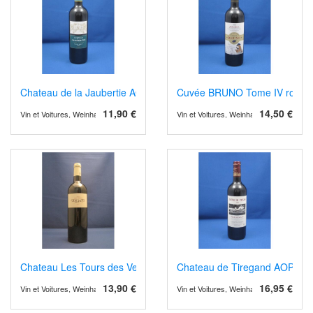
Chateau de la Jaubertie AOP Bergerac rot, Barrique
Cuvée BRUNO Tome IV rot, A
11,90 €
14,50 €
Vin et Voitures, Weinhandel und Weinimport
Vin et Voitures, Weinhandel und Weinimp
Chateau Les Tours des Verdots AOPCotes de Bergerac 2021 rot, 
Chateau de Tiregand AOP Pech
13,90 €
16,95 €
Vin et Voitures, Weinhandel und Weinimport
Vin et Voitures, Weinhandel und Weinimp