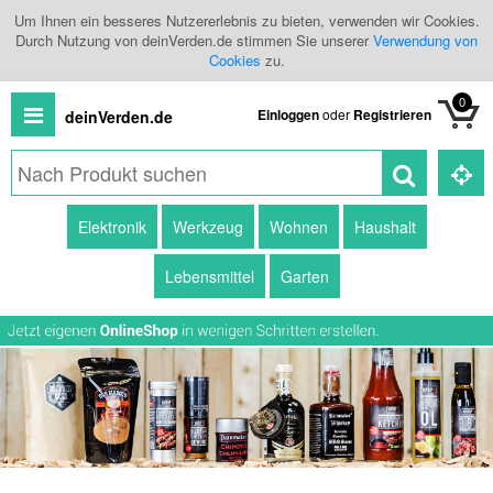
Um Ihnen ein besseres Nutzererlebnis zu bieten, verwenden wir Cookies.
Durch Nutzung von deinVerden.de stimmen Sie unserer
Verwendung von
Cookies
zu.
0
Einloggen
oder
Registrieren
deinVerden.de
Alle
Elektronik
Werkzeug
Wohnen
Haushalt
Produkte
Lebensmittel
Garten
Kategorien
Händlerübersicht
Branchenbuch