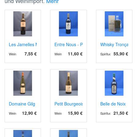
und Weinimport.
Mehr
Les Jamelles Merlot
Entre Nous - Petit Verdot
Whisky Tronçais
7,55 €
11,60 €
55,90 €
Wein
Wein
Spirituosen
Domaine Gilg Riesling Marnes et Calcaire 2023
Petit Bourgeois VdP Val de Loire 2023
Belle de Noix
12,90 €
15,90 €
21,50 €
Wein
Wein
Spirituosen