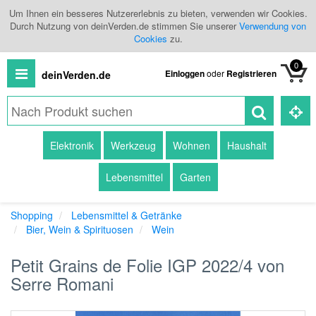
Um Ihnen ein besseres Nutzererlebnis zu bieten, verwenden wir Cookies.
Durch Nutzung von deinVerden.de stimmen Sie unserer
Verwendung von
Cookies
zu.
0
Einloggen
oder
Registrieren
deinVerden.de
Alle
Elektronik
Werkzeug
Wohnen
Haushalt
Produkte
Lebensmittel
Garten
Kategorien
Shopping
Lebensmittel & Getränke
Händlerübersicht
Bier, Wein & Spirituosen
Wein
Branchenbuch
Petit Grains de Folie IGP 2022/4 von
Serre Romani