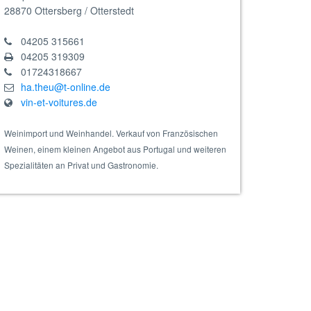
28870
Ottersberg / Otterstedt
04205 315661
04205 319309
01724318667
ha.theu@t-online.de
sertwein, Bio
vin-et-voitures.de
Weinimport und Weinhandel. Verkauf von Französischen
Weinen, einem kleinen Angebot aus Portugal und weiteren
Spezialitäten an Privat und Gastronomie.
rique
- Dessertwein, Bio