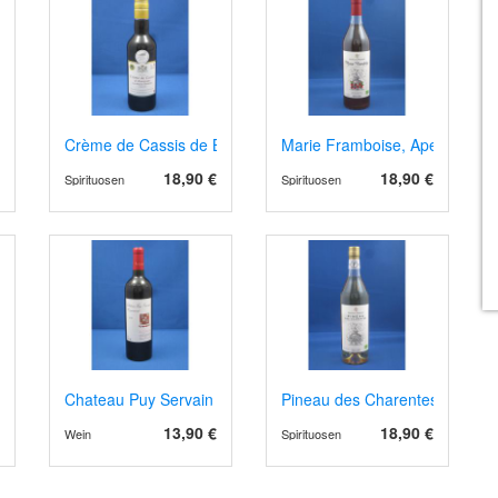
r de Heiligenstein 2023/4
Crème de Cassis de Bourgogne
Marie Framboise, Aperitif- Des
18,90 €
18,90 €
Spirituosen
Spirituosen
Chateau Puy Servain Terrement AOP Montravel 2021 rot, Bar
Pineau des Charentes, Aperitif
13,90 €
18,90 €
Wein
Spirituosen