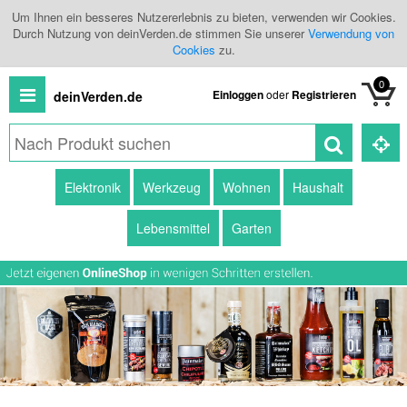
Um Ihnen ein besseres Nutzererlebnis zu bieten, verwenden wir Cookies.
Durch Nutzung von deinVerden.de stimmen Sie unserer
Verwendung von
Cookies
zu.
0
Einloggen
oder
Registrieren
deinVerden.de
Alle
Elektronik
Werkzeug
Wohnen
Haushalt
Produkte
Lebensmittel
Garten
Kategorien
Händlerübersicht
Branchenbuch