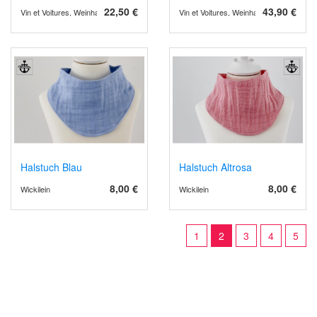
22,50 €
43,90 €
Vin et Voitures, Weinhandel und Weinimport
Vin et Voitures, Weinhandel und Weinimp
Halstuch Blau
Halstuch Altrosa
8,00 €
8,00 €
Wickilein
Wickilein
1
2
3
4
5