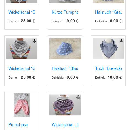
Wickelschal "Schwalbe"
Kurze Pumphose "Blau mit Sternen" in 68
Halstuch "Grau mit
25,00 €
9,90 €
8,00 €
Damen
Jungen
Bekleidung
Wickelschal "Grau"
Halstuch "Blau mit Sternen"
Tuch *Dreiecke auf
25,00 €
8,00 €
10,00 €
Damen
Bekleidung
Bekleidung
Pumphose
Wickelschal Lila (Verkauft)