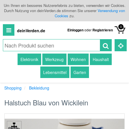
Um Ihnen ein besseres Nutzererlebnis zu bieten, verwenden wir Cookies.
Durch Nutzung von deinVerden.de stimmen Sie unserer
Verwendung von
Cookies
zu.
0
Einloggen
oder
Registrieren
deinVerden.de
Alle
Elektronik
Werkzeug
Wohnen
Haushalt
Produkte
Lebensmittel
Garten
Kategorien
Shopping
Bekleidung
Händlerübersicht
Halstuch Blau von Wickilein
Branchenbuch