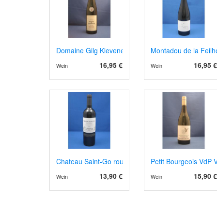
Domaine Gilg Klevener de Heiligenstein 2023/4
Montadou de la Feilh
16,95 €
16,95 €
Wein
Wein
Chateau Saint-Go rouge AOP Saint Mont 2019
Petit Bourgeois VdP V
13,90 €
15,90 €
Wein
Wein