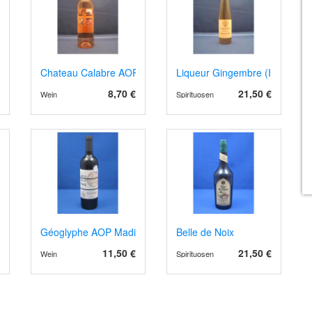
o, AOP Corbières 2023, Bio
Chateau Calabre AOP Bergerac 2024 Rosé
Liqueur Gingembre (Ingwer)
8,70 €
21,50 €
Wein
Spirituosen
al de Loire 2023
Géoglyphe AOP Madiran 2019
Belle de Noix
11,50 €
21,50 €
Wein
Spirituosen