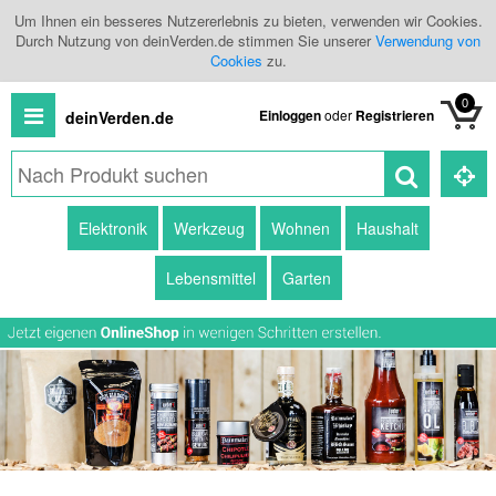
Um Ihnen ein besseres Nutzererlebnis zu bieten, verwenden wir Cookies.
Durch Nutzung von deinVerden.de stimmen Sie unserer
Verwendung von
Cookies
zu.
0
Einloggen
oder
Registrieren
deinVerden.de
Alle
Elektronik
Werkzeug
Wohnen
Haushalt
Produkte
Lebensmittel
Garten
Kategorien
Händlerübersicht
Branchenbuch