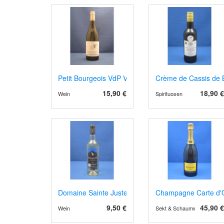
Petit Bourgeois VdP Val de Loire 2023
Crème de Cassis de
15,90 €
18,90 €
Wein
Spirituosen
Domaine Sainte Juste AOP Corbières 2024 weiss
Champagne Carte d'O
9,50 €
45,90 €
Wein
Sekt & Schaumwein