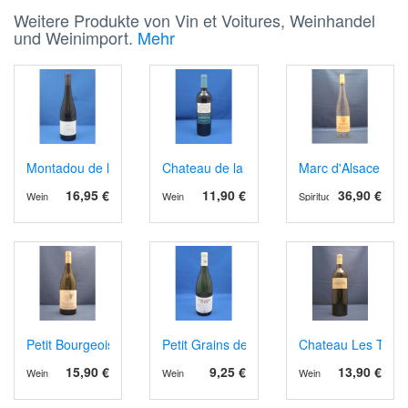
Weitere Produkte von Vin et Voitures, Weinhandel
und Weinimport.
Mehr
Montadou de la Feilho, AOP Corbières 2023, Bio
Chateau de la Jaubertie AOP Bergerac rot
Marc d'Alsace Gew
16,95 €
11,90 €
36,90 €
Wein
Wein
Spirituosen
Petit Bourgeois VdP Val de Loire 2023
Petit Grains de Folie IGP 2022/4
Chateau Les Tours
15,90 €
9,25 €
13,90 €
Wein
Wein
Wein