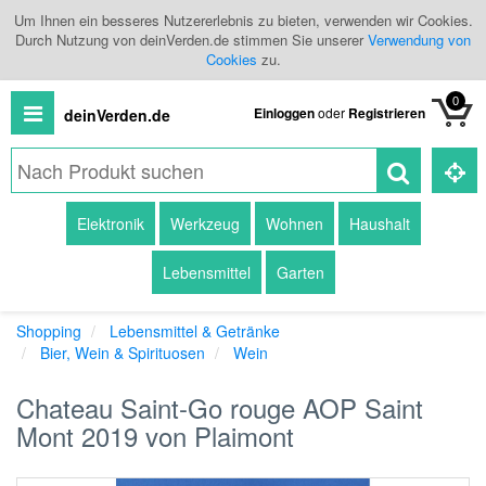
Um Ihnen ein besseres Nutzererlebnis zu bieten, verwenden wir Cookies.
Durch Nutzung von deinVerden.de stimmen Sie unserer
Verwendung von
Cookies
zu.
0
Einloggen
oder
Registrieren
deinVerden.de
Alle
Elektronik
Werkzeug
Wohnen
Haushalt
Produkte
Lebensmittel
Garten
Kategorien
Shopping
Lebensmittel & Getränke
Händlerübersicht
Bier, Wein & Spirituosen
Wein
Branchenbuch
Chateau Saint-Go rouge AOP Saint
Mont 2019 von Plaimont