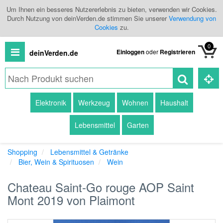
Um Ihnen ein besseres Nutzererlebnis zu bieten, verwenden wir Cookies.
Durch Nutzung von deinVerden.de stimmen Sie unserer
Verwendung von
Cookies
zu.
0
Einloggen
oder
Registrieren
deinVerden.de
Alle
Elektronik
Werkzeug
Wohnen
Haushalt
Produkte
Lebensmittel
Garten
Kategorien
Shopping
Lebensmittel & Getränke
Händlerübersicht
Bier, Wein & Spirituosen
Wein
Branchenbuch
Chateau Saint-Go rouge AOP Saint
Mont 2019 von Plaimont