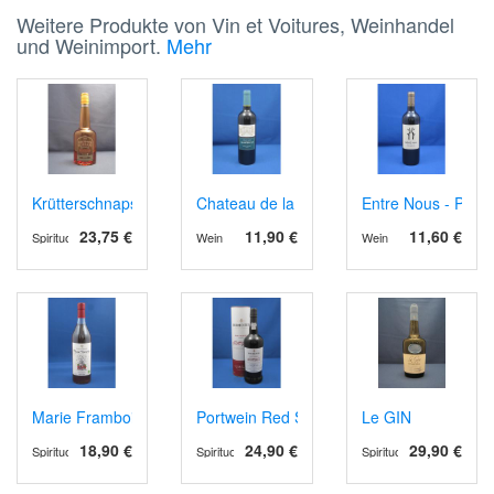
Weitere Produkte von Vin et Voitures, Weinhandel
und Weinimport.
Mehr
Krütterschnaps
Chateau de la Jaubertie AOP Bergerac rot
Entre Nous - Petit 
23,75 €
11,90 €
11,60 €
Spirituosen
Wein
Wein
Marie Framboise, Aperitif- Dessertwein, Bio
Portwein Red Sotto Voce, Ruby Reserve
Le GIN
18,90 €
24,90 €
29,90 €
Spirituosen
Spirituosen
Spirituosen