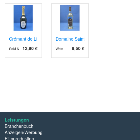
Crémant de Limoux Grande Cuvée 1531 Brut
Domaine Sainte Juste AOP Corbières 202
12,90 €
9,50 €
Sekt & Schaumwein
Wein
Leistungen
Branchenbuch
Anzeigen/Werbung
Filmproduktion