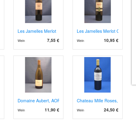
rrique
e AOP Corbières 2024 weiss
Les Jamelles Merlot
Les Jamelles Merlot Organic
7,55 €
10,95 €
Wein
Wein
 IGP 2022/4
Domaine Aubert, AOP Vouvray blanc sec. 2024
Chateau Mille Roses, Haut Mé
11,90 €
24,50 €
Wein
Wein