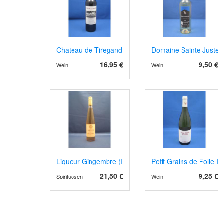
Chateau de Tiregand AOP Pecharment 2023 rot, Ba
Domaine Sainte Just
16,95 €
9,50 €
Wein
Wein
Liqueur Gingembre (Ingwer)
Petit Grains de Folie
21,50 €
9,25 €
Spirituosen
Wein