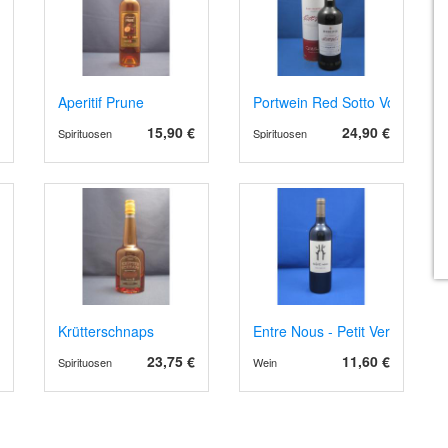
 IGP 2022/4
Aperitif Prune
Portwein Red Sotto Voce, Rub
15,90 €
24,90 €
Spirituosen
Spirituosen
 Haut Médoc 2022, Bio
Krütterschnaps
Entre Nous - Petit Verdot
23,75 €
11,60 €
Spirituosen
Wein