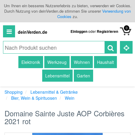
Um Ihnen ein besseres Nutzererlebnis zu bieten, verwenden wir Cookies.
Durch Nutzung von deinVerden.de stimmen Sie unserer
Verwendung von
Cookies
zu.
0
Einloggen
oder
Registrieren
deinVerden.de
Alle
Elektronik
Werkzeug
Wohnen
Haushalt
Produkte
Lebensmittel
Garten
Kategorien
Shopping
Lebensmittel & Getränke
Händlerübersicht
Bier, Wein & Spirituosen
Wein
Branchenbuch
Domaine Sainte Juste AOP Corbières
2021 rot