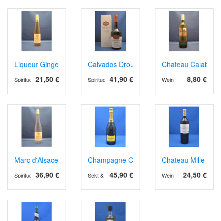
Liqueur Gingembre (Ingwer)
Calvados Drouin Selection Réserve
Chateau Calabre A
21,50 €
41,90 €
8,80 €
Spirituosen
Spirituosen
Wein
Marc d'Alsace Gewurztraminer
Champagne Carte d'Or Brut
Chateau Mille Ros
36,90 €
45,90 €
24,50 €
Spirituosen
Sekt & Schaumwein
Wein