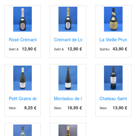
Rosé Crémant de Limoux Grande Cuvée
Crémant de Limoux Grande Cuvée 1531 B
La Vieille Prune
12,90 €
12,90 €
43,90 €
Sekt & Schaumwein
Sekt & Schaumwein
Spirituosen
Petit Grains de Folie IGP 2022/4
Montadou de la Feilho, AOP Corbières 202
Chateau Saint-Go 
9,25 €
16,95 €
13,90 €
Wein
Wein
Wein