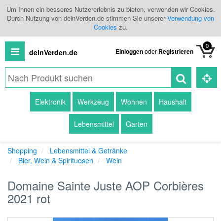
Um Ihnen ein besseres Nutzererlebnis zu bieten, verwenden wir Cookies.
Durch Nutzung von deinVerden.de stimmen Sie unserer
Verwendung von
Cookies
zu.
0
Einloggen
oder
Registrieren
deinVerden.de
Alle
Elektronik
Werkzeug
Wohnen
Haushalt
Produkte
Lebensmittel
Garten
Kategorien
Shopping
Lebensmittel & Getränke
Händlerübersicht
Bier, Wein & Spirituosen
Wein
Branchenbuch
Domaine Sainte Juste AOP Corbières
2021 rot