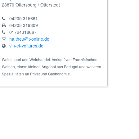
28870
Ottersberg / Otterstedt
04205 315661
04205 319309
arment 2023 rot, Barrique
01724318667
ha.theu@t-online.de
vin-et-voitures.de
Weinimport und Weinhandel. Verkauf von Französischen
Weinen, einem kleinen Angebot aus Portugal und weiteren
Spezialitäten an Privat und Gastronomie.
/4