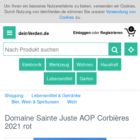
Um Ihnen ein besseres Nutzererlebnis zu bieten, verwenden wir Cookies.
Durch Nutzung von deinVerden.de stimmen Sie unserer
Verwendung von
Cookies
zu.
0
Einloggen
oder
Registrieren
deinVerden.de
Alle
Elektronik
Werkzeug
Wohnen
Haushalt
Produkte
Lebensmittel
Garten
Kategorien
Shopping
Lebensmittel & Getränke
Händlerübersicht
Bier, Wein & Spirituosen
Wein
Branchenbuch
Domaine Sainte Juste AOP Corbières
2021 rot