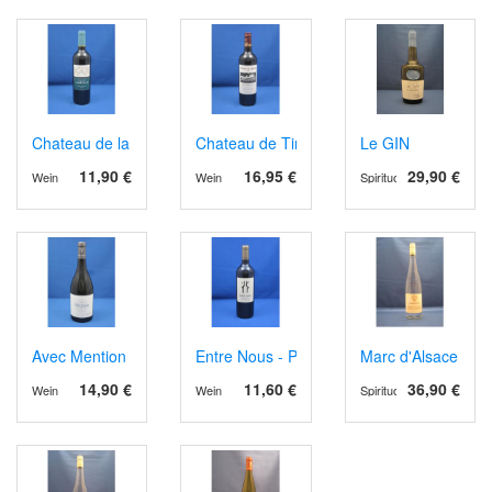
Chateau de la Jaubertie AOP Bergerac rot, Barrique
Chateau de Tiregand AOP Pecharment 202
Le GIN
11,90 €
16,95 €
29,90 €
Wein
Wein
Spirituosen
Avec Mention IGP 2024
Entre Nous - Petit Verdot
Marc d'Alsace Gew
14,90 €
11,60 €
36,90 €
Wein
Wein
Spirituosen